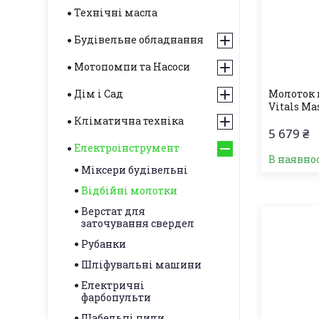
Технічні масла
Будівельне обладнання
Мотопомпи та Насоси
Дім і Сад
Молоток 
Vitals Mas
Кліматична техніка
5 679 ₴
Електроінструмент
В наявно
Міксери будівельні
Відбійні молотки
Верстат для
заточування свердел
Рубанки
Шліфувальні машини
Електричні
фарбопульти
Шабельні пили