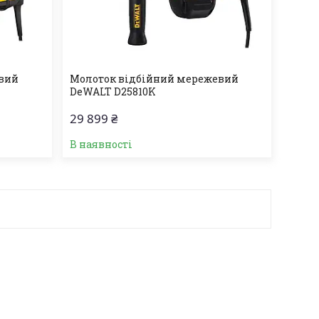
евий
Молоток відбійний мережевий
DeWALT D25810K
29 899 ₴
В наявності