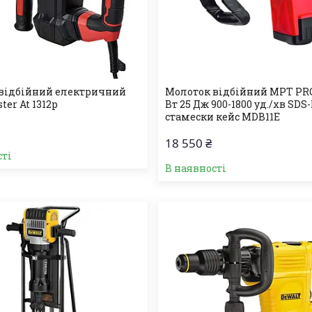
відбійний електричний
Молоток відбійний MPT PRO
ter At 1312p
Вт 25 Дж 900-1800 уд./хв SDS
стамески кейс MDB11E
18 550 ₴
сті
В наявності