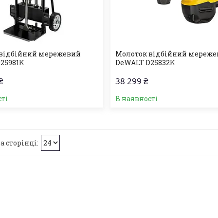
відбійний мережевий
Молоток відбійний мереж
25981K
DeWALT D25832K
₴
38 299 ₴
сті
В наявності