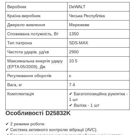
Виробник
DeWALT
Країна-виробник
Чеська Республіка
Джерело живлення
Мережеве
Споживана потужність, Вт
1350
Тип патрона
SDS-MAX
Частота ударів, уд/хв
2900
Максимальна енергія удару
10.5
(EPTA 05/2009), Дж
Регулювання оборотів
є
Вага, кг
7.4
Комплектація
✔ Багатопозиційна рукоятка -
1 шт
✔ Валіза - 1 шт
Особливості D25832K
✔ 2 режими роботи.
✔ Система активного контролю вібрації (AVC).