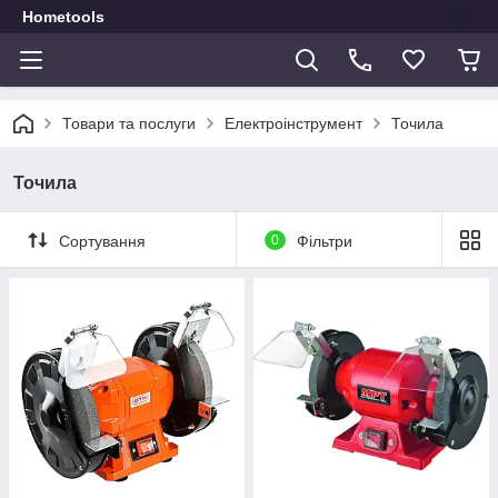
Hometools
Товари та послуги
Електроінструмент
Точила
Точила
Сортування
0
Фільтри