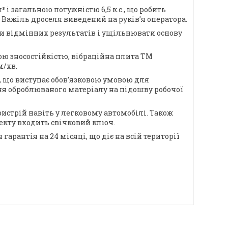
і загальною потужністю 6,5 к.с., що робить
Важіль дроселя виведений на руків’я оператора.
гати відмінних результатів і ущільнювати основу
ою зносостійкістю, вібраційна плита ТМ
м/хв.
, що виступає обов’язковою умовою для
ня оброблюваного матеріалу на підошву робочої
истрій навіть у легковому автомобілі. Також
екту входить свічковий ключ.
арантія на 24 місяці, що діє на всій території