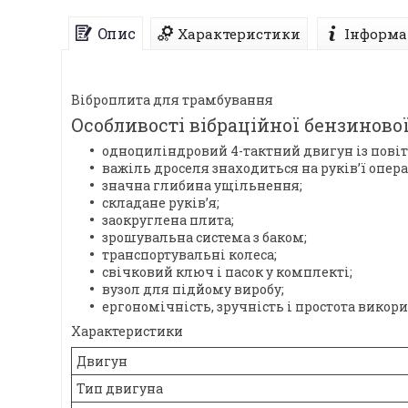
Опис
Характеристики
Інформа
Віброплита для трамбування
Особливості вібраційної бензиново
одноциліндровий 4-тактний двигун із пов
важіль дроселя знаходиться на руків’ї опера
значна глибина ущільнення;
складане руків’я;
заокруглена плита;
зрошувальна система з баком;
транспортувальні колеса;
свічковий ключ і пасок у комплекті;
вузол для підйому виробу;
ергономічність, зручність і простота викор
Характеристики
Двигун
Тип двигуна