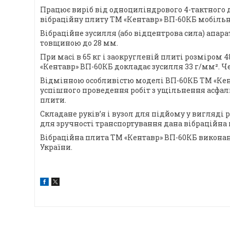
Працює виріб від одноциліндрового 4-тактного д
вібраційну плиту ТМ «Кентавр» ВП-60КБ мобільно
Вібраційне зусилля (або відцентрова сила) апара
товщиною до 28 мм.
При масі в 65 кг і заокругленій плиті розміром
«Кентавр» ВП-60КБ докладає зусилля 33 г/мм². Ч
Відмінною особливістю моделі ВП-60КБ ТМ «Кент
успішного проведення робіт з ущільнення асфал
плити.
Складане руків’я і вузол для підйому у вигляді
для зручності транспортування дана вібраційна
Вібраційна плита ТМ «Кентавр» ВП-60КБ виконана 
України.