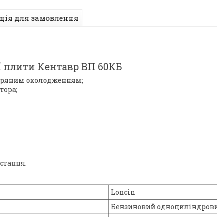
ція для замовлення
ї плити Кентавр ВП 60КБ
ітряним охолодженням;
тора;
истання.
Loncin
Бензиновий одноциліндрови