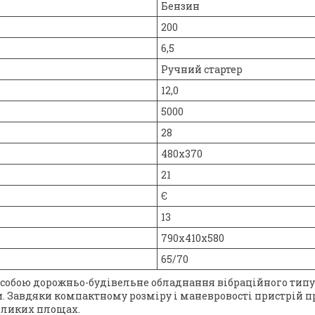
Бензин
200
6,5
Ручний стартер
12,0
5000
28
480х370
21
Є
13
790х410х580
65/70
собою дорожньо-будівельне обладнання вібраційного типу
ки. Завдяки компактному розміру і маневровості пристрій 
еликих площах.