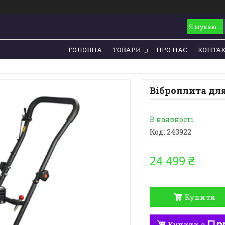
ГОЛОВНА
ТОВАРИ
ПРО НАС
КОНТА
Віброплита дл
В наявності
Код:
243922
24 499 ₴
Купити
Купити з