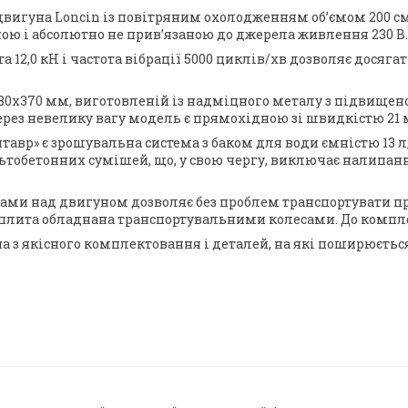
вигуна Loncin із повітряним охолодженням об’ємом 200 см³ 
ю і абсолютно не прив’язаною до джерела живлення 230 В. 
та 12,0 кН і частота вібрації 5000 циклів/хв дозволяє дося
 480x370 мм, виготовленій із надміцного металу з підвищен
ерез невелику вагу модель є прямохідною зі швидкістю 21 
авр» є зрошувальна система з баком для води ємністю 13 л
ьтобетонних сумішей, що, у свою чергу, виключає налипан
 рами над двигуном дозволяє без проблем транспортувати пр
 плита обладнана транспортувальними колесами. До компл
з якісного комплектовання і деталей, на які поширюється г