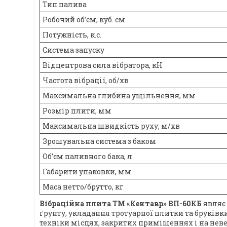
Тип палива
Робочий об’єм, куб. см
Потужність, к.с.
Система запуску
Відцентрова сила вібратора, кН
Частота вібрації, об/хв
Максимальна глибина ущільнення, мм
Розмір плити, мм
Максимальна швидкість руху, м/хв
Зрошувальна система з баком
Об’єм паливного бака, л
Габарити упаковки, мм
Маса нетто/брутто, кг
Вібраційна плита ТМ «Кентавр» ВП-60КБ
являє 
ґрунту, укладання тротуарної плитки та бруків
техніки місцях, закритих приміщеннях і на нев