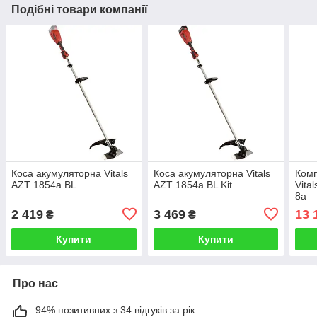
Подібні товари компанії
Коса акумуляторна Vitals
Коса акумуляторна Vitals
Комп
AZT 1854a BL
AZT 1854a BL Kit
Vita
8a
2 419
3 469
13 
₴
₴
Купити
Купити
Про нас
94% позитивних з 34 відгуків за рік