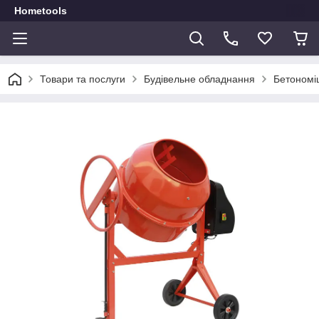
Hometools
Товари та послуги
Будівельне обладнання
Бетономі