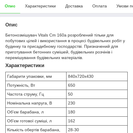
Опис
Характеристики
Доставка
Оплата
Умови п
Опис
Бетонозмішувач Vitals Cm 160a розроблений тільки для
побутових цілей і використання в процесі будівельних робіт у
будинку та присадибному господарстві. Призначений для
приготування бетонних сумішей, будівельних розчінів і
перемішування будівельних матеріалів.
Характеристики
Габарити упаковки, мм
840x720x430
Потужність, Вт
650
Частота струму, Гц
50
Номінальна напруга, В
230
Об'єм барабана, л
180
Об'єм готової суміші, л
162
Кількість обертів барабана,
28-30