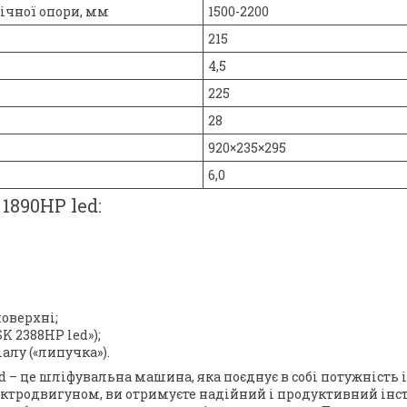
ічної опори, мм
1500-2200
215
4,5
225
28
920×235×295
6,0
1890HP led:
оверхні;
K 2388HP led»);
алу («липучка»).
 – це шліфувальна машина, яка поєднує в собі потужність і
ектродвигуном, ви отримуєте надійний і продуктивний ін