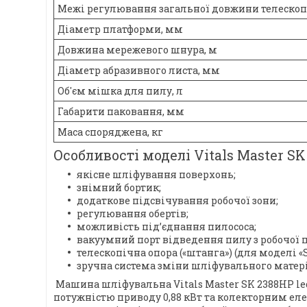
Межі регулювання загальної довжини телескоп
Діаметр платформи, мм
Довжина мережевого шнура, м
Діаметр абразивного листа, мм
Об'єм мішка для пилу, л
Габарити паковання, мм
Маса споряджена, кг
Особливості моделі Vitals Master SK 
якісне шліфування поверхонь;
знімний бортик;
додаткове підсвічування робочої зони;
регулювання обертів;
можливість під’єднання пилососа;
вакуумний порт відведення пилу з робочої п
телескопічна опора («штанга») (для моделі «S
зручна система зміни шліфувального матері
Машина шліфувальна Vitals Master SK 2388HP led
потужністю приводу 0,88 кВт та колекторним ел