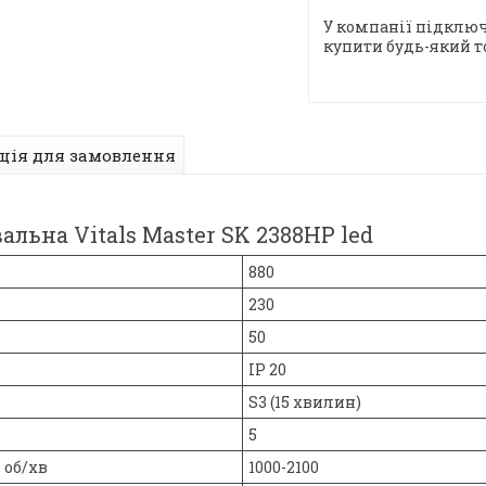
У компанії підключ
купити будь-який т
ція для замовлення
ьна Vitals Master SK 2388HP led
880
230
50
ІР 20
S3 (15 хвилин)
5
 об/хв
1000-2100