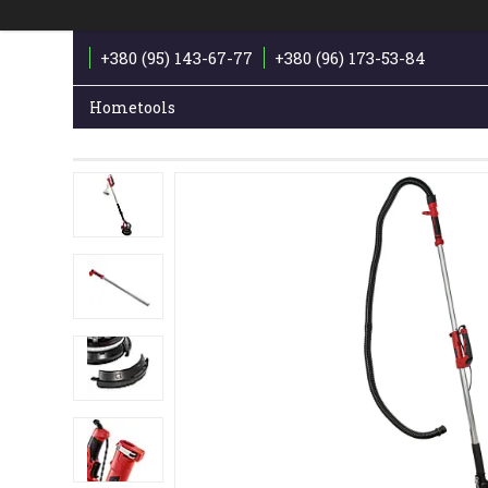
+380 (95) 143-67-77
+380 (96) 173-53-84
Hometools