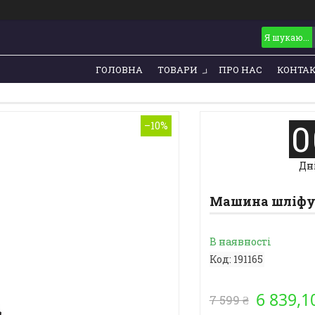
ГОЛОВНА
ТОВАРИ
ПРО НАС
КОНТА
0
–10%
Дн
Машина шліфува
В наявності
Код:
191165
6 839,1
7 599 ₴