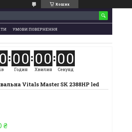
Кошик
КТИ
УМОВИ ПОВЕРНЕННЯ
0
0
0
0
0
0
0
ів
Годин
Хвилин
Секунд
льна Vitals Master SK 2388HP led
0 ₴