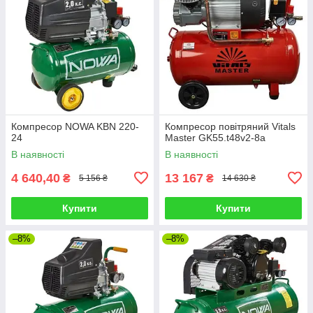
Компресор NOWA KBN 220-
Компресор повітряний Vitals
24
Master GK55.t48v2-8a
В наявності
В наявності
4 640,40
13 167
₴
₴
5 156 ₴
14 630 ₴
Купити
Купити
–8%
–8%