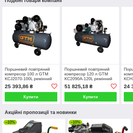
Подібні товари компанії
Поршневий повітряний
Поршневий повітряний
Порш
компресор 100 л GTM
компресор 120 л GTM
ком
KCJ2070-100L ремінний
KC2090A-120L ремінний
KCH
25 393,86
51 825,18
24 
₴
₴
Купити
Купити
Акційні пропозиції та новинки
–10%
–10%