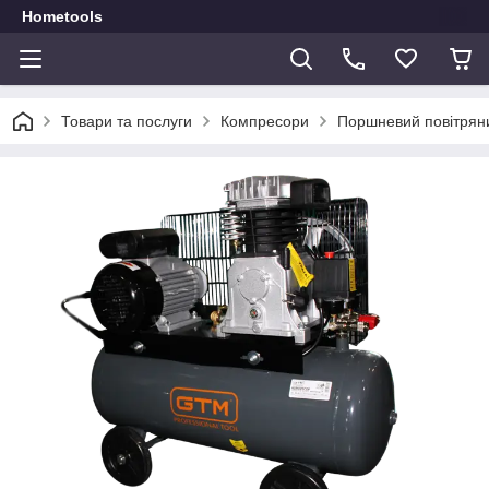
Hometools
Товари та послуги
Компресори
Поршневий повітрян