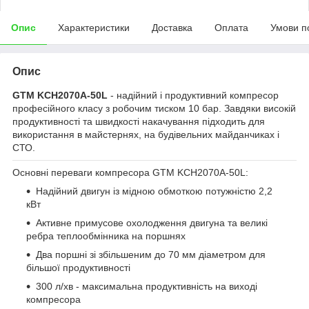
Опис
Характеристики
Доставка
Оплата
Умови п
Опис
GTM
KCH2070A-50L
- надійний і продуктивний компресор
професійного класу з робочим тиском 10 бар. Завдяки високій
продуктивності та швидкості накачування підходить для
використання в майстернях, на будівельних майданчиках і
СТО.
Основні переваги компресора GTM KCH2070A-50L:
Надійний двигун із мідною обмоткою потужністю 2,2
кВт
Активне примусове охолодження двигуна та великі
ребра теплообмінника на поршнях
Два поршні зі збільшеним до 70 мм діаметром для
більшої продуктивності
300 л/хв - максимальна продуктивність на виході
компресора