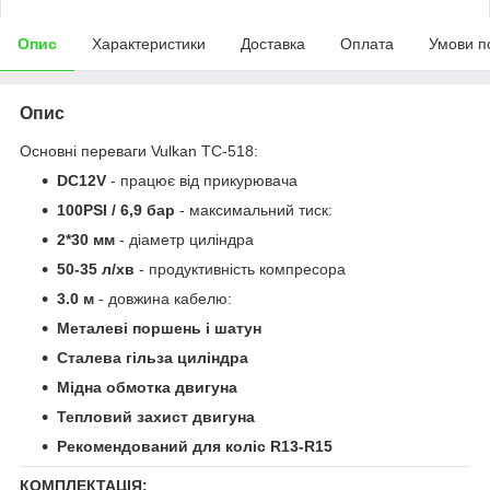
Опис
Характеристики
Доставка
Оплата
Умови п
Опис
Основні переваги Vulkan TC-518:
DC12V
- працює від прикурювача
100PSI / 6,9 бар
- максимальний тиск:
2*30 мм
- діаметр циліндра
50-35 л/хв
- продуктивність компресора
3.0 м
- довжина кабелю:
Металеві поршень і шатун
Сталева гільза циліндра
Мідна обмотка двигуна
Тепловий захист двигуна
Рекомендований для коліс R13-R15
КОМПЛЕКТАЦІЯ: