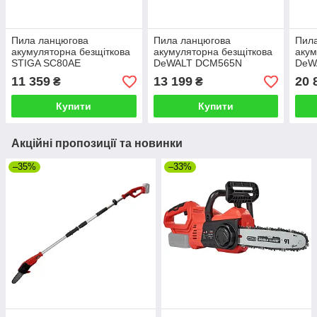
Пила ланцюгова
Пила ланцюгова
Пил
акумуляторна безщіткова
акумуляторна безщіткова
акум
STIGA SC80AE
DeWALT DCM565N
DeW
11 359
13 199
20 
₴
₴
Купити
Купити
Акційні пропозиції та новинки
–35%
–33%