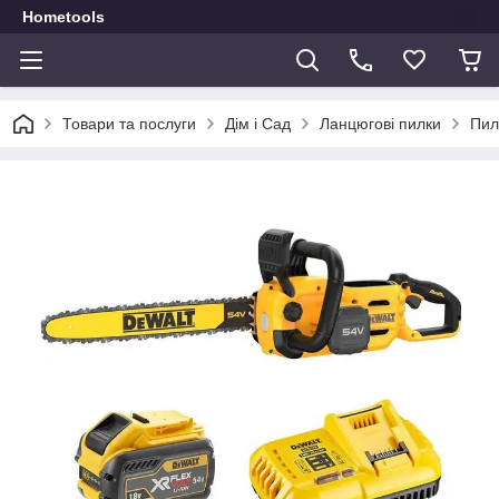
Hometools
Товари та послуги
Дім і Сад
Ланцюгові пилки
Пил