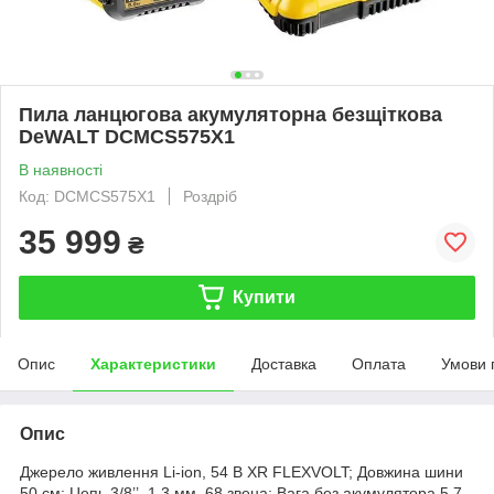
Пила ланцюгова акумуляторна безщіткова
DeWALT DCMCS575X1
В наявності
Код: DCMCS575X1
Роздріб
35 999
₴
Купити
Опис
Характеристики
Доставка
Оплата
Умови 
Опис
Джерело живлення Li-ion, 54 В XR FLEXVOLT; Довжина шини
50 см; Цепь 3/8’’, 1.3 мм, 68 звена; Вага без акумулятора 5.7