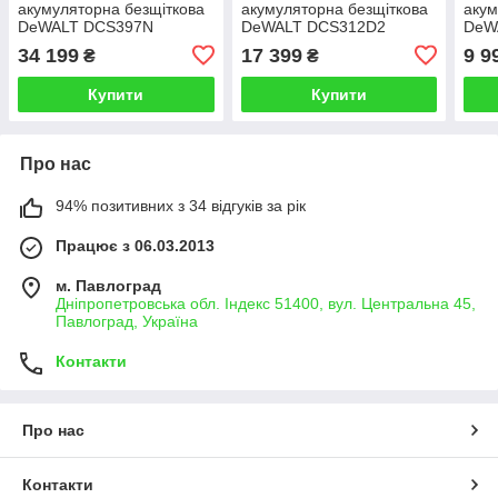
акумуляторна безщіткова
акумуляторна безщіткова
акум
DeWALT DCS397N
DeWALT DCS312D2
DeW
34 199
17 399
9 9
₴
₴
Купити
Купити
Про нас
94% позитивних з 34 відгуків за рік
Працює з 06.03.2013
м. Павлоград
Дніпропетровська обл. Індекс 51400, вул. Центральна 45,
Павлоград, Україна
Контакти
Про нас
Контакти