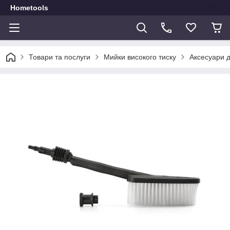
Hometools
Товари та послуги
Мийки високого тиску
Аксесуари д