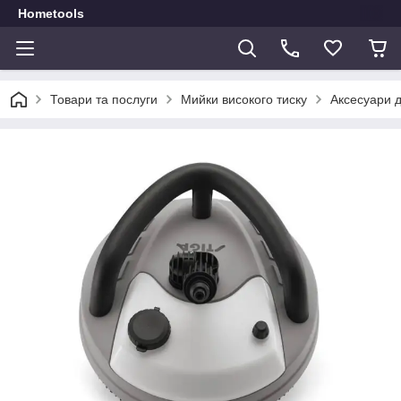
Hometools
Товари та послуги
Мийки високого тиску
Аксесуари д