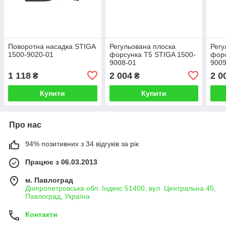
Поворотна насадка STIGA
Регульована плоска
Регу
1500-9020-01
форсунка T5 STIGA 1500-
форс
9008-01
9009
1 118
2 004
2 0
₴
₴
Купити
Купити
Про нас
94% позитивних з 34 відгуків за рік
Працює з 06.03.2013
м. Павлоград
Дніпропетровська обл. Індекс 51400, вул. Центральна 45,
Павлоград, Україна
Контакти