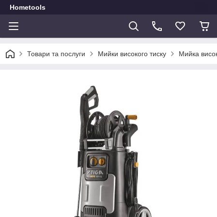
Hometools
Товари та послуги
Мийки високого тиску
Мийка висо