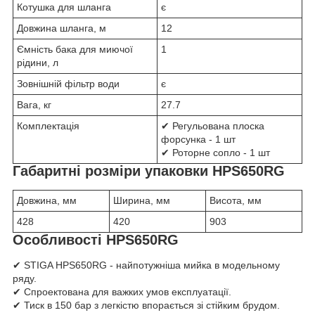
Котушка для шланга
є
Довжина шланга, м
12
Ємність бака для миючої
1
рідини, л
Зовнішній фільтр води
є
Вага, кг
27.7
Комплектація
✔ Регульована плоска
форсунка - 1 шт
✔ Роторне сопло - 1 шт
Габаритні розміри упаковки HPS650RG
Довжина, мм
Ширина, мм
Висота, мм
428
420
903
Особливості HPS650RG
✔ STIGA HPS650RG - найпотужніша мийка в модельному
ряду.
✔ Спроектована для важких умов експлуатації.
✔ Тиск в 150 бар з легкістю впорається зі стійким брудом.