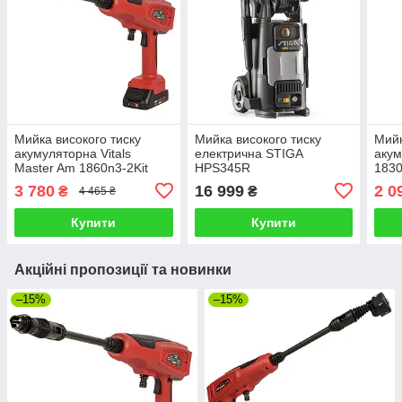
Мийка високого тиску
Мийка високого тиску
Мийк
акумуляторна Vitals
електрична STIGA
акум
Master Am 1860n3-2Kit
HPS345R
1830
3 780
16 999
2 0
₴
₴
4 465 ₴
Купити
Купити
Акційні пропозиції та новинки
–15%
–15%