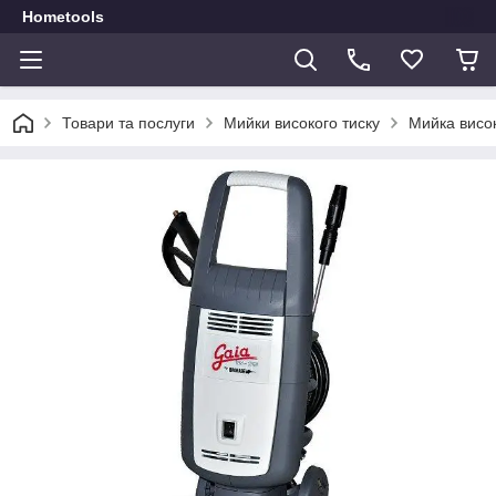
Hometools
Товари та послуги
Мийки високого тиску
Мийка висок