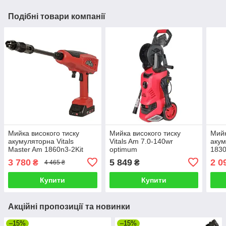
Подібні товари компанії
Мийка високого тиску
Мийка високого тиску
Мийк
акумуляторна Vitals
Vitals Am 7.0-140wr
акум
Master Am 1860n3-2Kit
optimum
1830
3 780
5 849
2 0
₴
₴
4 465 ₴
Купити
Купити
Акційні пропозиції та новинки
–15%
–15%