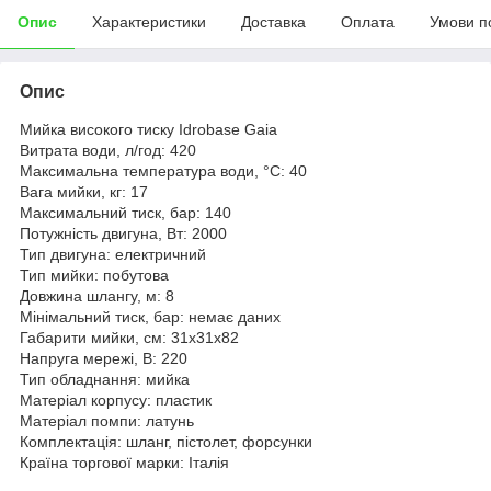
Опис
Характеристики
Доставка
Оплата
Умови п
Опис
Мийка високого тиску Idrobase Gaia
Витрата води, л/год: 420
Максимальна температура води, °С: 40
Вага мийки, кг: 17
Максимальний тиск, бар: 140
Потужність двигуна, Вт: 2000
Тип двигуна: електричний
Тип мийки: побутова
Довжина шлангу, м: 8
Мінімальний тиск, бар: немає даних
Габарити мийки, см: 31x31x82
Напруга мережі, В: 220
Тип обладнання: мийка
Матеріал корпусу: пластик
Матеріал помпи: латунь
Комплектація: шланг, пістолет, форсунки
Країна торгової марки: Італія