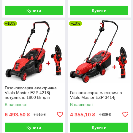
Купити
Купити
–10%
–10%
Газонокосарка електрична
Vitals Master EZP 4218j
Газонокосарка електрична
потужність 1800 Вт для
Vitals Master EZP 3414j
швидкого та акуратного
В наявності
В наявності
газону
6 493,50
4 355,10
₴
₴
7 215 ₴
4 839 ₴
Купити
Купити