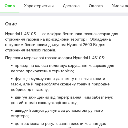
Опис
Характеристики
Доставка
Оплата
Умови п
Опис
Hyundai L 4610S — самохідна бензинова газонокосарка для
стриження газонів на присадибній території. Обладнана
потужним бензиновим двигуном Hyundai 2600 Вт для
стриження великих газонів.
Переваги мережевої газонокосарки Hyundai L 4610S:
привод на колеса полегшує керування косаркою для
легкого проходження територією;
функція мульчування дає змогу не тільки косити
газон, але й переробляти скошену траву в природне
добриво для газону;
двигун захищений від перегрівання, чим забезпечує
довгий термін експлуатації косарку;
швидкий запуск двигуна за допомогою ручного
стартера;
централізоване регулювання висоти косіння дає