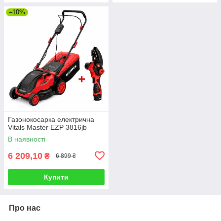
–10%
Газонокосарка електрична
Vitals Master EZP 3816jb
В наявності
6 209,10
₴
6 899 ₴
Купити
Про нас