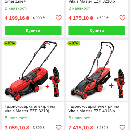
SmartLine+
Vitals Master EZP 3210jb
В наявності
В наявності
4 199,16
4 175,10
₴
₴
4 999 ₴
4 639 ₴
Купити
Купити
–10%
–10%
Газонокосарка електрична
Газонокосарка електрична
Vitals Master EZP 3210j
Vitals Master EZP 4318jb
В наявності
В наявності
3 059,10
7 415,10
₴
₴
3 399 ₴
8 239 ₴