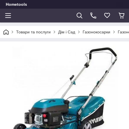
Hometools
Товари та послуги
Дім і Сад
Газонокосарки
Газон