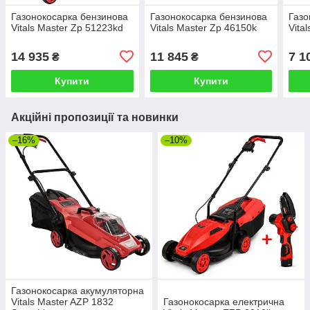
Газонокосарка бензинова
Газонокосарка бензинова
Газо
Vitals Master Zp 51223kd
Vitals Master Zp 46150k
Vita
14 935
11 845
7 1
₴
₴
Купити
Купити
Акційні пропозиції та новинки
–16%
–10%
Газонокосарка акумуляторна
Vitals Master AZP 1832
Газонокосарка електрична