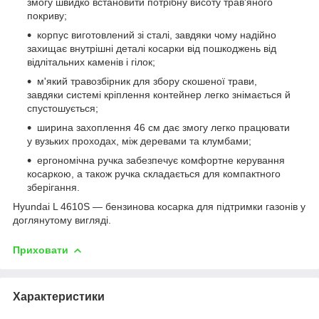
змогу швидко встановити потрібну висоту трав'яного
покриву;
корпус виготовлений зі сталі, завдяки чому надійно
захищає внутрішні деталі косарки від пошкоджень від
відлітальних каменів і гілок;
м'який травозбірник для збору скошеної трави,
завдяки системі кріплення контейнер легко знімається й
спустошується;
ширина захоплення 46 см дає змогу легко працювати
у вузьких проходах, між деревами та клумбами;
ергономічна ручка забезпечує комфортне керування
косаркою, а також ручка складається для компактного
зберігання.
Hyundai L 4610S — бензинова косарка для підтримки газонів у
доглянутому вигляді.
Приховати
Характеристики