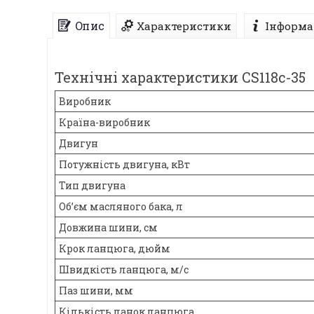
Опис
Характеристики
Інформа
Технічні характеристики CS118c-35
Виробник
Країна-виробник
Двигун
Потужність двигуна, кВт
Тип двигуна
Об’єм масляного бака, л
Довжина шини, см
Крок ланцюга, дюйм
Швидкість ланцюга, м/с
Паз шини, мм
Кількість ланок ланцюга