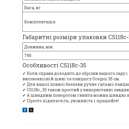
Вага, кг
Комплектація
Габаритні розміри упаковки CS118c-
Довжина, мм
790
Особливості CS118c-35
✔ Коли справа доходить до обрізки вашого саду і
високоякісній шині та ланцюгу Oregon 35 см.
✔ Для вашої повної безпеки ручне гальмо ланцюг
✔ CS118c_35 також простий у використанні завдя
✔ А швидким поворотом гвинта можна швидко ві
✔ Просто підключіть, увімкніть і працюйте!