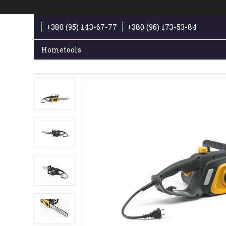
+380 (95) 143-67-77
+380 (96) 173-53-84
Hometools