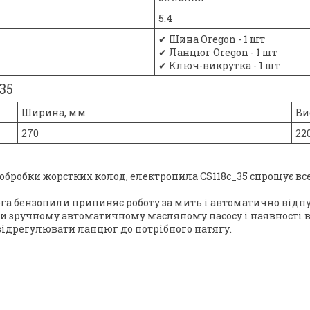
5.4
✔ Шина Oregon - 1 шт
✔ Ланцюг Oregon - 1 шт
✔ Ключ-викрутка - 1 шт
35
Ширина, мм
Ви
270
22
 обробки жорстких колод, електропила CS118c_35 спрощує вс
а бензопили припиняє роботу за мить і автоматично відпу
ки зручному автоматичному масляному насосу і наявності в
дрегулювати ланцюг до потрібного натягу.