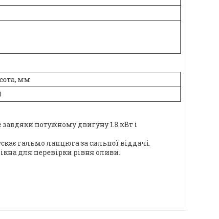
сота, мм
0
е завдяки потужному двигуну 1.8 кВт і
скає гальмо ланцюга за сильної віддачі.
ікна для перевірки рівня оливи.