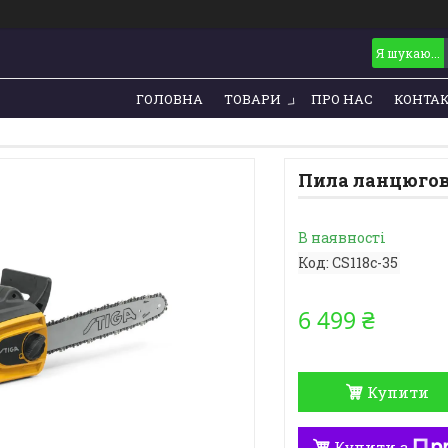
ГОЛОВНА
ТОВАРИ
ПРО НАС
КОНТА
Пила ланцюгова
В наявності
Код:
CS118c-35
6 499 ₴
Купити
Купити з