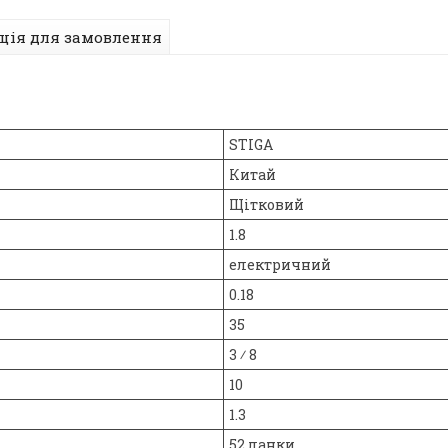
ція для замовлення
STIGA
Китай
Щітковий
1.8
електричний
0.18
35
3 ⁄ 8
10
1.3
52 ланки