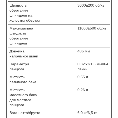
Швидкість
3000±200 об/хв
обертання
шпинделя на
холостих обертах
Максимальна
11000±500 об/хв
швидкість
обертання
шпинделя
Довжина
406 мм
напрямної шини
Параметри
0,325"×1,5 мм×64
ланцюга
ланки
Місткість
0,55 л
паливного бака
Місткість
0,26 л
масляного бака
для мастила
ланцюга
Вага нетто/брутто
6,0 кг/6,5 кг