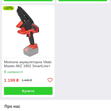
–17%
Мініпила акумуляторна Vitals
Master AKZ 1802 SmartLine+
В наявності
1 199
₴
1 449 ₴
Купити
Про нас