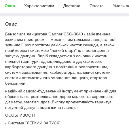
Опис
Характеристики
Доставка
Оплата
Умови п
Опис
Бензопила ланцюгова Gärtner CSG-3040 - забезпечена
захисним пристроєм — механічним гальмом ланцюга, які
зупиняє її рух протягом декількох часток секунди, а також
праймером і системою "легкий старт" для полегшення
запуску двигуна. Виріб складається з основних частин:
пильної гарнітури, одноциліндрового двухтактового
карбюраторного двигуна з повітряним охолодженням,
системи запалювання, карбюратора, паливної системи,
системи автоматичного змащення ланцюга, стартера
бензопили
надійний садово-будівельний інструмент призначений для
обрізки гілок, розпилювання дерев малого та середнього
діаметру, заготівлі дров. Високу продуктивність гарантує
потужний двигун і якісні шина і ланцюг
ОСОБЛИВОСТІ
- Система "ЛЕГКИЙ ЗАПУСК"