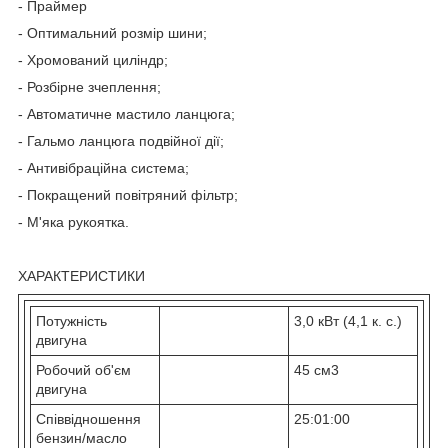
- Праймер
- Оптимальний розмір шини;
- Хромований циліндр;
- Розбірне зчеплення;
- Автоматичне мастило ланцюга;
- Гальмо ланцюга подвійної дії;
- Антивібраційна система;
- Покращений повітряний фільтр;
- М'яка рукоятка.
ХАРАКТЕРИСТИКИ
Потужність
3,0 кВт (4,1 к. с.)
двигуна
Робочий об'єм
45 см3
двигуна
Співвідношення
25:01:00
бензин/масло