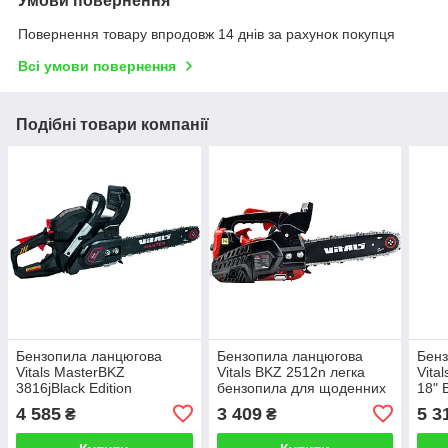
Умови повернення
Повернення товару впродовж 14 днів за рахунок покупця
Всі умови повернення
Подібні товари компанії
Бензопила ланцюгова
Бензопила ланцюгова
Бенз
Vitals MasterBKZ
Vitals BKZ 2512n легка
Vita
3816jBlack Edition
бензопила для щоденних
18" 
господарських робіт
4 585
3 409
5 3
₴
₴