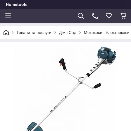
Hometools
Товари та послуги
Дім і Сад
Мотокоси і Електрокоси