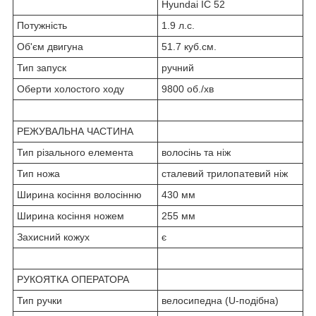
Hyundai IC 52
Потужність
1.9 л.с.
Об'єм двигуна
51.7 куб.см.
Тип запуск
ручний
Оберти холостого ходу
9800 об./хв
РЕЖУВАЛЬНА ЧАСТИНА
Тип різального елемента
волосінь та ніж
Тип ножа
сталевий трилопатевий ніж
Ширина косіння волосінню
430 мм
Ширина косіння ножем
255 мм
Захисний кожух
є
РУКОЯТКА ОПЕРАТОРА
Тип ручки
велосипедна (U-подібна)