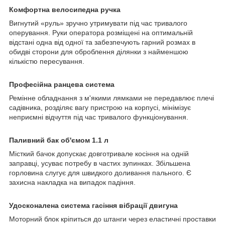
Комфортна велосипедна ручка
Вигнутий «руль» зручно утримувати під час тривалого
оперування. Руки оператора розміщені на оптимальній
відстані одна від одної та забезпечують гарний розмах в
обидві сторони для оброблення ділянки з найменшою
кількістю пересування.
Професійна ранцева система
Ремінне обладнання з м'якими лямками не передавлює плечі
садівника, розділяє вагу пристрою на корпусі, мінімізує
неприємні відчуття під час тривалого функціонування.
Паливний бак об'ємом 1.1 л
Місткий бачок допускає довготривале косіння на одній
заправці, усуває потребу в частих зупинках. Збільшена
горловина слугує для швидкого доливання пального. Є
захисна накладка на випадок падіння.
Удосконалена система гасіння вібрації двигуна
Моторний блок кріпиться до штанги через еластичні проставки