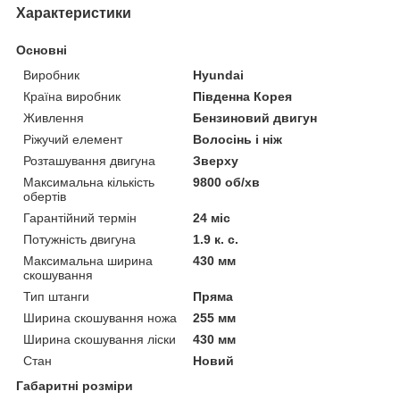
Характеристики
Основні
Виробник
Hyundai
Країна виробник
Південна Корея
Живлення
Бензиновий двигун
Ріжучий елемент
Волосінь і ніж
Розташування двигуна
Зверху
Максимальна кількість
9800 об/хв
обертів
Гарантійний термін
24 міс
Потужність двигуна
1.9 к. с.
Максимальна ширина
430 мм
скошування
Тип штанги
Пряма
Ширина скошування ножа
255 мм
Ширина скошування ліски
430 мм
Стан
Новий
Габаритні розміри