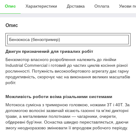
Опис
Характеристики
Доставка
Оплата
Умови п
Опис
Бензокоса (бензотример)
Двигун призначений для тривалих робіт
Бензомотор власного розроблення належить до лінійки
Industrial Commercial і готовий до частих циклів косіння різної
рослинності. Потужність високообертового агрегату дає гарну
продуктивність, скорочує час на виконання великих масштабів
робіт.
Можливість роботи всіма різальними системами
Мотокоса сумісна з тримерною головкою, ножами 3T і 40T. За
допомогою волосіні зазвичай кісають газонні та м'які дикторні
трави, а металевими полотнами — чагарники, очерети,
обдеревні бур'яни. Оснастка швидко переставляється, даючи
змогу неодноразово змінювати її впродовж робочого періоду.