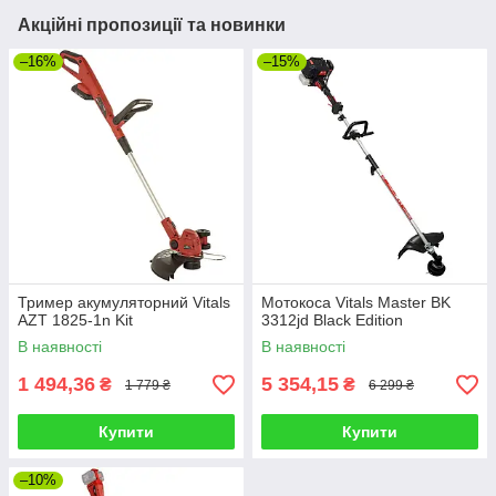
Акційні пропозиції та новинки
–16%
–15%
Тример акумуляторний Vitals
Мотокоса Vitals Master BK
AZT 1825-1n Kit
3312jd Black Edition
В наявності
В наявності
1 494,36
5 354,15
₴
₴
1 779 ₴
6 299 ₴
Купити
Купити
–10%