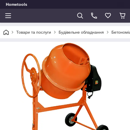
Hometools
Товари та послуги
Будівельне обладнання
Бетономі