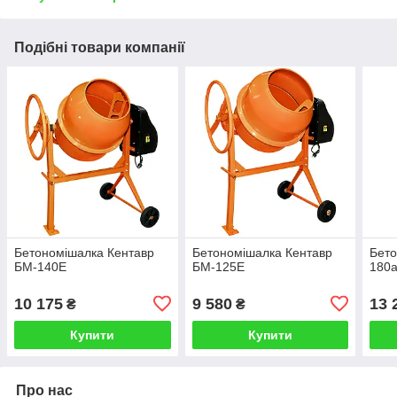
Подібні товари компанії
Бетономішалка Кентавр
Бетономішалка Кентавр
Бето
БМ-140Е
БМ-125Е
180
10 175
9 580
13 
₴
₴
Купити
Купити
Про нас