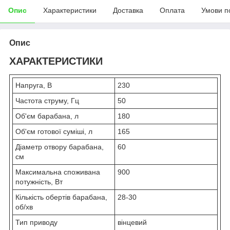
Опис
Характеристики
Доставка
Оплата
Умови п
Опис
ХАРАКТЕРИСТИКИ
Напруга, В
230
Частота струму, Гц
50
Об'єм барабана, л
180
Об'єм готової суміші, л
165
Діаметр отвору барабана,
60
см
Максимальна споживана
900
потужність, Вт
Кількість обертів барабана,
28-30
об/хв
Тип приводу
вінцевий